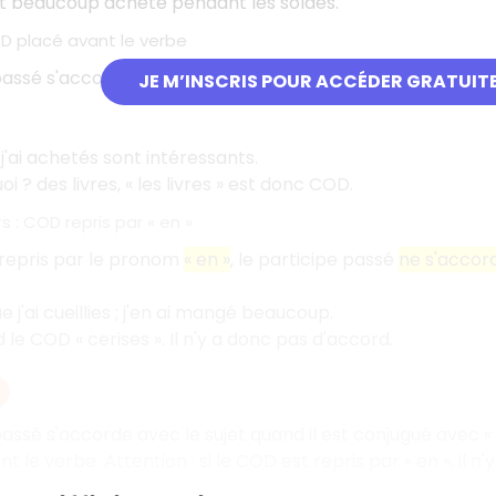
nt beaucoup acheté pendant les soldes.
OD placé avant le verbe
 passé s'accorde en genre et en nombre avec le
compléme
JE M’INSCRIS POUR ACCÉDER GRATUIT
 j'ai achetés sont intéressants.
uoi
? des livres, «
les livres
» est donc COD.
rs
: COD repris par «
en
»
 repris par le pronom
«
en
»
, le participe passé
ne s'accor
 j'ai cueillies
; j'en ai mangé beaucoup.
d le COD «
cerises
». Il n'y a donc pas d'accord.
passé s'accorde avec le sujet quand il est conjugué avec «
nt le verbe. Attention
: si le COD est repris par «
en
», il n