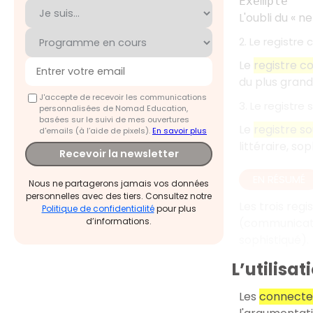
Exemple
L'oubli du «
ne
2. Le registre 
Le
registre c
du plus gran
J'accepte de recevoir les communications
3. Le registre
personnalisées de Nomad Education,
basées sur le suivi de mes ouvertures
Le
registre s
d'emails (à l’aide de pixels).
En savoir plus
littéraire, so
Recevoir la newsletter
EN RÉSUMÉ
Nous ne partagerons jamais vos données
personnelles avec des tiers. Consultez notre
Les trois regi
Politique de confidentialité
pour plus
(communicatio
d’informations.
sophistiqué).
L’utilisa
Les
connecteu