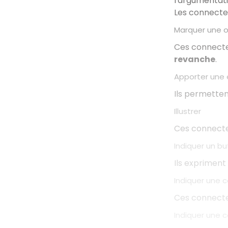
l'argumentati
Les connecteu
Marquer une o
Ces connecte
revanche
.
Apporter une 
Ils permettent
Illustrer
Ces connecte
Indiquer un bu
Ils expriment 
Indiquer une
Ces connecteu
Indiquer une c