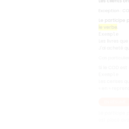
Les clients o
Exception
: C
Le participe
le verbe
.
Exemple
Les livres que
J'ai acheté q
Cas particulie
Si le COD est
Exemple
Les cerises que
«
en
» repren
EN RÉSUMÉ
Le participe 
est placé ava