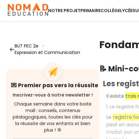
NOTRE PROJET
PRIMAIRE
COLLÈGE
LYCÉE
SU
Fondame
BUT PEC 2e
>
Expression et Communication
📝 Mini-c
Les regis
💌 Premier pas vers la réussite
Inscrivez-vous à notre newsletter !
Il existe
trois
Chaque semaine dans votre boite
1. Le registre f
mail : conseils, contenus
Le
registre fa
pédagogiques, toutes les clés pour
la réussite de vos enfants et bien
peut en aucun
plus ! 🎯
traduit par u