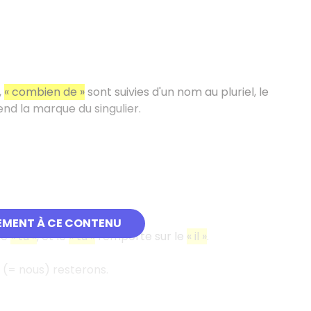
,
«
combien de
»
sont suivies d'un nom au pluriel, le
end la marque du singulier.
EMENT À CE CONTENU
le
«
tu
»
, et le
«
tu
»
l'emporte sur le
«
il
»
.
i (= nous) resterons.