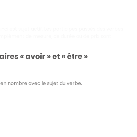
ui-ci est sujet actif. Les participes passés des verbes
omplément de mesure, de durée ou de prix sont
res « avoir » et « être »
en nombre avec le sujet du verbe.