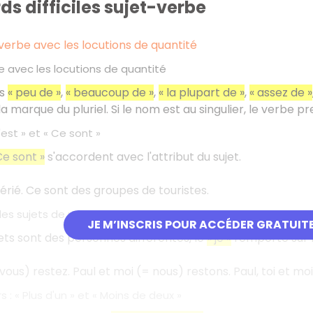
ds difficiles sujet-verbe
verbe avec les locutions de quantité
e avec les locutions de quantité
ns
«
peu de
»
,
«
beaucoup de
»
,
«
la plupart de
»
,
«
assez de
»
 marque du pluriel. Si le nom est au singulier, le verbe pr
'est
» et «
Ce sont
»
Ce sont
»
s'accordent avec l'attribut du sujet.
férié. Ce sont des groupes de touristes.
es sujets de personnes différentes
JE M’INSCRIS POUR ACCÉDER GRATUIT
ets sont des personnes différentes, le
«
je
»
l'emporte sur 
 vous) restez. Paul et moi (= nous) restons. Paul, toi et mo
rs
: «
Plus d'un
» et «
Moins de deux
»