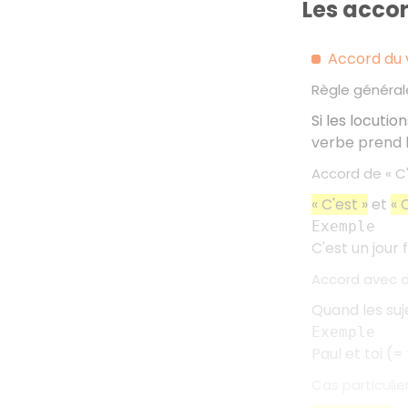
Les accor
Accord du 
Règle général
Si les locutio
verbe prend la
Accord de «
C
«
C'est
»
et
«
Exemple
C'est un jour 
Accord avec d
Quand les suj
Exemple
Paul et toi (=
Cas particulie