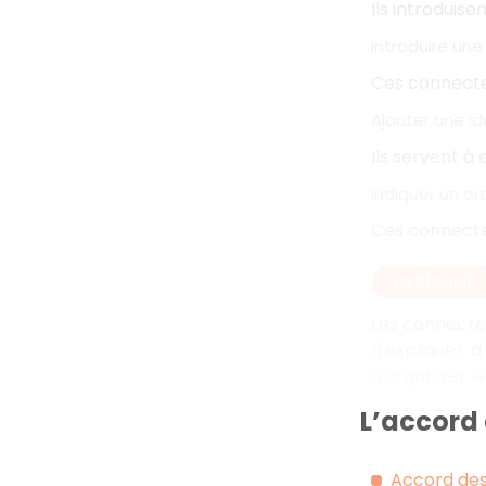
Ils introduis
Introduire une
Ces connecte
Ajouter une i
Ils servent à
Indiquer un o
Ces connecteu
EN RÉSUMÉ
Les connecteu
d'expliquer, d
d'organiser l
L’accord 
Accord des p