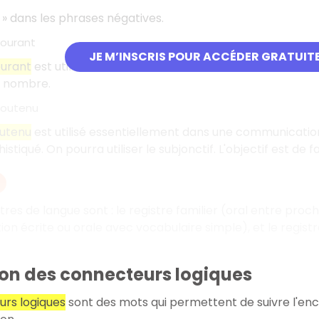
» dans les phrases négatives.
courant
JE M’INSCRIS POUR ACCÉDER GRATUIT
ourant
est utilisé dans une communication écrite ou orale
d nombre.
 soutenu
outenu
est utilisé essentiellement dans une communication
phistiqué. On pourra utiliser le subjonctif. L'objectif est de
stres de langue sont
: le registre familier (oral entre proc
n écrite ou orale avec vocabulaire simple), et le registre
tion des connecteurs logiques
rs logiques
sont des mots qui permettent de suivre l'enc