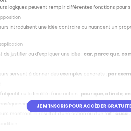
on.
rs logiques peuvent remplir différentes fonctions pour 
pposition
urs introduisent une idée contraire ou nuancent un prop
explication
 de justifier ou d'expliquer une idée
:
car
,
parce que
,
co
urs servent à donner des exemples concrets
:
par exem
t
l'objectif ou la finalité d'une action
:
pour que
,
afin de
,
en
 conséquence
JE M’INSCRIS POUR ACCÉDER GRATUIT
rs montrent le résultat d'une action ou d'un fait
:
aussi
,
ondition