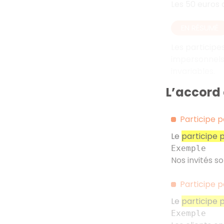
Les 50 euros 
EN RÉSUMÉ
Les participes
impersonnels 
invariables.
L’accord 
Participe pa
Le
participe 
Exemple
Nos invités son
Participe pa
Le
participe 
Exemple