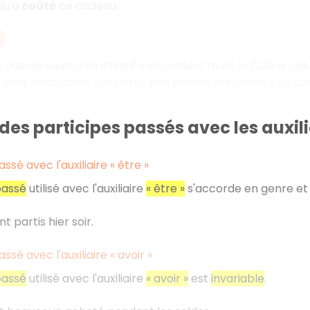
qu'a
coûté
ce cadeau.
 passés suivis d'un infinitif s'accordent avec le COD si cel
sont invariables. Les participes passés précédés d'un c
des participes passés avec les auxiliai
ssé avec l'auxiliaire «
être
»
passé
utilisé avec l'auxiliaire
«
être
»
s'accorde en genre et 
t partis hier soir.
ssé avec l'auxiliaire «
avoir
»
passé
utilisé avec l'auxiliaire
«
avoir
»
est
invariable
.