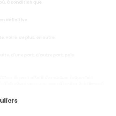
 où
,
à condition que
.
en définitive
.
te
,
voire
,
de plus
,
en outre
.
uite
,
d'une part
,
d'autre part
,
puis
.
ation. Ils permettent de marquer l'opposition,
n, d'introduire une conclusion, d'ajouter des idées et
uliers