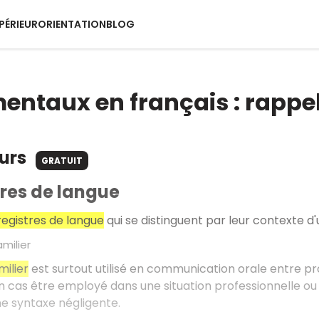
PÉRIEUR
ORIENTATION
BLOG
ntaux en français : rappe
ours
GRATUIT
tres de langue
 registres de langue
qui se distinguent par leur contexte d'u
amilier
milier
est surtout utilisé en communication orale entre pro
 cas être employé dans une situation professionnelle ou da
ne syntaxe négligente.