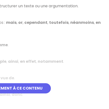
structurer un texte ou une argumentation.
os
:
mais
,
or
,
cependant
,
toutefois
,
néanmoins
,
en
mme
.
ple
,
ainsi
,
en effet
,
notamment
.
 vue de
.
EMENT À CE CONTENU
ainsi
,
donc
.