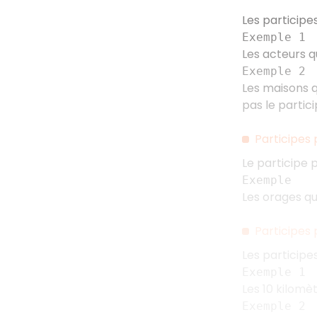
Les participes
Exemple 1
Les acteurs qu
Exemple 2
Les maisons q
pas le partic
Participes
Le participe 
Exemple
Les orages qu'
Participes
Les particip
Exemple 1
Les 10 kilomèt
Exemple 2