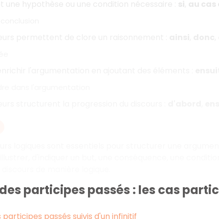
ent une hypothèse ou une condition nécessaire
:
si
,
au cas
 conclusion
urs permettent de clore un raisonnement
:
ainsi
,
donc
,
dée
 enrichir l'argumentation en ajoutant des éléments
:
ensui
rdre dans l'argumentation
rs structurent la progression du discours
:
d'abord
,
ens
rs logiques sont essentiels pour structurer une argument
'illustrer, d'indiquer un but, une conséquence, une conditio
e discours de manière logique.
des participes passés : les cas partic
articipes passés suivis d'un infinitif