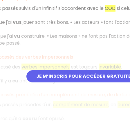
 passés suivis d'un infinitif s'accordent avec le
COD
si cel
e j'ai
vus
jouer sont très bons. «
Les acteurs
» font l'acti
ue j'ai
vu
construire. «
Les maisons
» ne font pas l'action 
ipe passé.
 passés des verbes impersonnels
passé des
verbes impersonnels
est toujours
invariable
.
JE M’INSCRIS POUR ACCÉDER GRATUIT
il y a
eu
ont fait des dégâts.
 passés précédés d'un complément de mesure, de durée o
es passés précédés d'un
complément de mesure
, de
duré
res qu'il a
couru
l'ont épuisé.