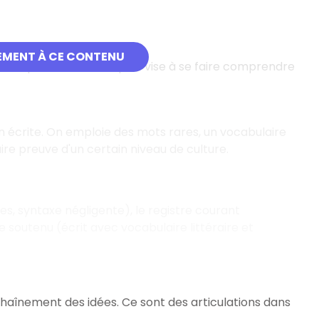
EMENT À CE CONTENU
. L'emploi de mots simples vise à se faire comprendre
 écrite. On emploie des mots rares, un vocabulaire
 faire preuve d'un certain niveau de culture.
hes, syntaxe négligente), le registre courant
 soutenu (écrit avec vocabulaire littéraire et
haînement des idées. Ce sont des articulations dans