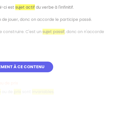
ui-ci est
sujet actif
du verbe à l'infinitif.
on de jouer, donc on accorde le participe passé.
de construire. C'est un
sujet passif
, donc on n'accorde
EMENT À CE CONTENU
u de prix
e
ou de
prix
sont
invariables
.