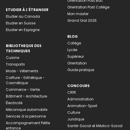
Orientation Post Bac
Orientation Post Collège
ETUDIER À L’ÉTRANGER
Mon master
Etudier au Canada
Grand Oral 2026
Etudier en Suisse
Etudier en Espagne
BLOG
Collège
BIBLIOTHEQUE DES
Lycée
TECHNIQUES
Supérieur
Cuisine
Orientation
Transports
Guide pratique
Mode - Vêtements
Coiffure - Esthétique -
Cosmétique
CONCOURS
Commerce - Vente
CRPE
Bâtiment - Architecture
Administration
Électricité
Animation-Sport
Mécanique automobile
Culture
Services à la personne
Juridique
Accompagnement Petite
Santé-Social et Médico-Social
enfance