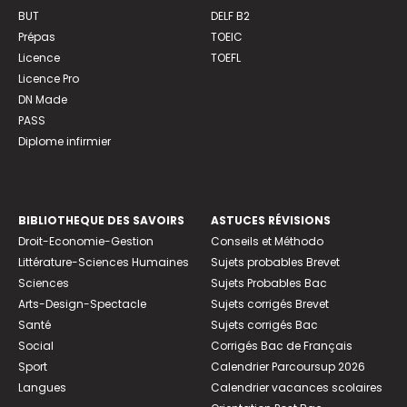
BUT
DELF B2
Prépas
TOEIC
Licence
TOEFL
Licence Pro
DN Made
PASS
Diplome infirmier
BIBLIOTHEQUE DES SAVOIRS
ASTUCES RÉVISIONS
Droit-Economie-Gestion
Conseils et Méthodo
Littérature-Sciences Humaines
Sujets probables Brevet
Sciences
Sujets Probables Bac
Arts-Design-Spectacle
Sujets corrigés Brevet
Santé
Sujets corrigés Bac
Social
Corrigés Bac de Français
Sport
Calendrier Parcoursup 2026
Langues
Calendrier vacances scolaires