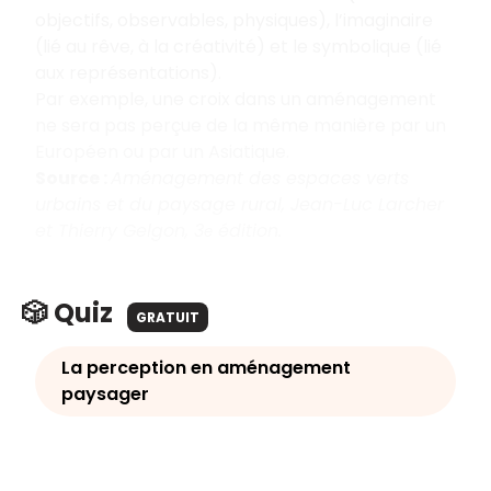
objectifs, observables, physiques), l’imaginaire
(lié au rêve, à la créativité) et le symbolique (lié
aux représentations).
Par exemple, une croix dans un aménagement
ne sera pas perçue de la même manière par un
Européen ou par un Asiatique.
Source :
Aménagement des espaces verts
urbains et du paysage rural, Jean-Luc Larcher
et Thierry Gelgon, 3
édition.
e
🎲 Quiz
GRATUIT
La perception en aménagement
paysager