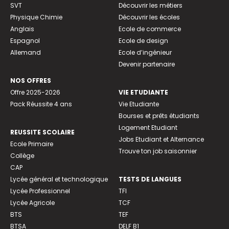
SVT
Découvrir les métiers
Physique Chimie
Découvrir les écoles
Anglais
Ecole de commerce
Espagnol
Ecole de design
Allemand
Ecole d’ingénieur
Devenir partenaire
NOS OFFRES
Offre 2025-2026
VIE ETUDIANTE
Pack Réussite 4 ans
Vie Etudiante
Bourses et prêts étudiants
Logement Etudiant
REUSSITE SCOLAIRE
Jobs Etudiant et Alternance
Ecole Primaire
Trouve ton job saisonnier
Collège
CAP
Lycée général et technologique
TESTS DE LANGUES
Lycée Professionnel
TFI
Lycée Agricole
TCF
BTS
TEF
BTSA
DELF B1