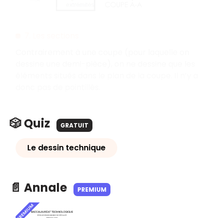
7. Les sections
Contrairement à une coupe (pour laquelle on
dessine une demi-pièce), on ne dessine que les
éléments situés dans le plan de la coupe. Il n’y a
donc pas de pointillés.
🎲 Quiz
GRATUIT
Le dessin technique
📄 Annale
PREMIUM
PREMIUM