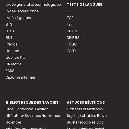
Lycée général et technologique
TESTS DE LANGUES
Lycée Professionnel
TFI
Lycée Agricole
TCF
BTS
TEF
BTSA
DELF B1
BUT
DELF B2
Prépas
TOEIC
Licence
TOEFL
Licence Pro
DN Made
PASS
Diplome infirmier
BIBLIOTHEQUE DES SAVOIRS
ASTUCES RÉVISIONS
Droit-Economie-Gestion
Conseils et Méthodo
Littérature-Sciences Humaines
Sujets probables Brevet
Sciences
Sujets Probables Bac
Arts-Design-Spectacle
Sujets corrigés Brevet