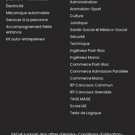
Administration
Électricité
Animation-Sport
Mécanique automobile
Culture
Services à la personne
Juridique
Accompagnement Petite
Santé-Social et Médico-Social
enfance
Sécurité
Kit auto-entrepreneur
Technique
Ingénieur Post-Bac
Ingénieur Maroc
Commerce Post-Bac
Commerce Admission Parallèle
Commerce Maroc
IEP Concours Commun
IEP Concours Grenoble
TAGE MAGE
Score IAE
Tests de Logique
FAQ et support
Nos offres d'emploi
Conditions d'utilisation