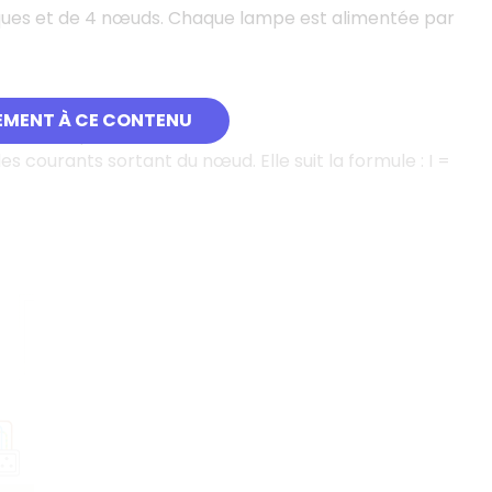
iques et de 4 nœuds. Chaque lampe est alimentée par
EMENT À CE CONTENU
t fourni par la source.
ourants sortant du nœud. Elle suit la formule : I =