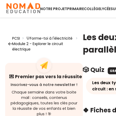
NOTRE PROJET
PRIMAIRE
COLLÈGE
LYCÉE
SU
Les deu
PCSI
>
💡Forme-toi à l'électricité
>
Module 2 - Explorer le circuit
parallè
électrique
🎲 Quiz
GR
💌 Premier pas vers la réussite
Les deux t
Inscrivez-vous à notre newsletter !
circuit : en
Chaque semaine dans votre boite
mail : conseils, contenus
pédagogiques, toutes les clés pour
la réussite de vos enfants et bien
🍀 Fiches 
plus ! 🎯