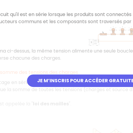
rcuit qu'il est en série lorsque les produits sont connectés
ucteurs communs et les composants sont traversés par
a ci-dessus, la même tension alimente une seule boucle
erse chacune des charges.
a somme des tensions des charges
JE M’INSCRIS POUR ACCÉDER GRATUIT
ge en série, la somme des tensions des charges est égale à 
 que la somme de toutes les tensions (charges et source d
st appelée la "
loi des mailles
".