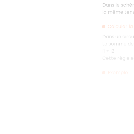
Dans le schém
la même tens
Calculer l
Dans un circu
La somme des 
I1 + I2
Cette règle e
Exemple