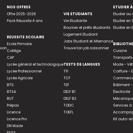
NOS OFFRES
ETUDIER À
Offre 2025-2026
VIE ETUDIANTE
Etudier a
Pack Réussite 4 ans
Vie Etudiante
Etudier en 
Bourses et prêts étudiants
Etudier en
Logement Etudiant
REUSSITE SCOLAIRE
Jobs Etudiant et Alternance
Ecole Primaire
BIBLIOTH
sion
Trouve ton job saisonnier
Collège
Cuisine
CAP
Transports
Lycée général et technologique
TESTS DE LANGUES
Mode - Vê
Lycée Professionnel
TFI
Coiffure -
Lycée Agricole
TCF
Commerce 
BTS
TEF
Bâtiment -
BTSA
DELF B1
Électricité
BUT
DELF B2
Mécanique
Prépas
TOEIC
Services à
Licence
TOEFL
Accompagn
Licence Pro
Kit auto-e
DN Made
PASS