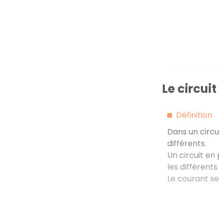
Dans le schém
Le circuit
Définition
Dans un circu
différents.
Un circuit e
les différent
Le courant se 