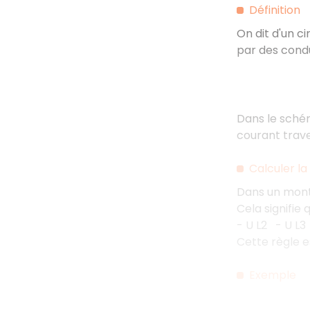
Définition
On dit d'un ci
par des cond
Dans le schém
courant trav
Calculer l
Dans un monta
Cela signifie
- U L2 - U L3
Cette règle e
Exemple