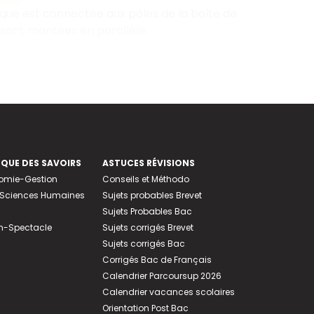
rique est connectée aux pôles de la boîte de
 sont montées en parallèle.
EQUE DES SAVOIRS
ASTUCES RÉVISIONS
nomie-Gestion
Conseils et Méthodo
e-Sciences Humaines
Sujets probables Brevet
Sujets Probables Bac
n-Spectacle
Sujets corrigés Brevet
Sujets corrigés Bac
Corrigés Bac de Français
Calendrier Parcoursup 2026
Calendrier vacances scolaires
Orientation Post Bac