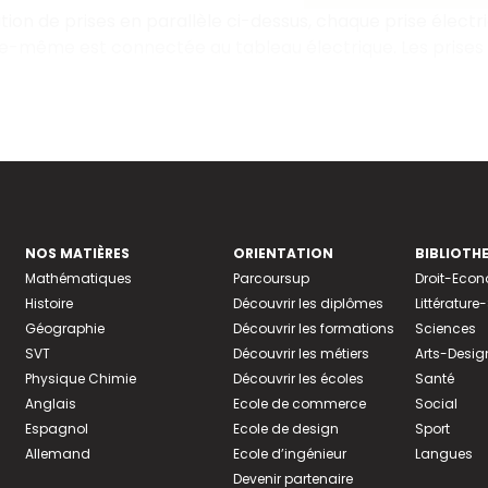
lation de prises en parallèle ci-dessus, chaque prise élect
lle-même est connectée au tableau électrique. Les prises
NOS MATIÈRES
ORIENTATION
BIBLIOTH
Mathématiques
Parcoursup
Droit-Eco
Histoire
Découvrir les diplômes
Littératur
Géographie
Découvrir les formations
Sciences
SVT
Découvrir les métiers
Arts-Desig
Physique Chimie
Découvrir les écoles
Santé
Anglais
Ecole de commerce
Social
Espagnol
Ecole de design
Sport
Allemand
Ecole d’ingénieur
Langues
Devenir partenaire