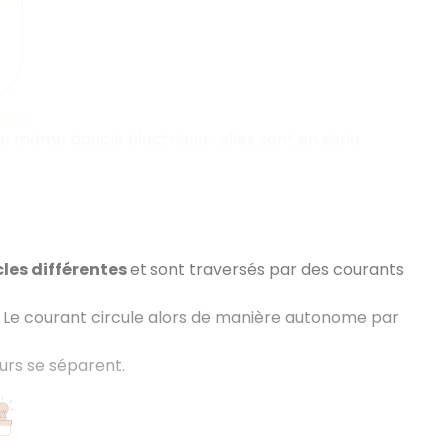
une même boucle électrique
: elles sont en série.
les différentes
et
sont traversés par des courants
.
Le courant circule alors de manière autonome par
eurs se séparent.