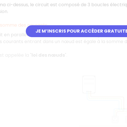
a ci-dessus, le circuit est composé de 3 boucles électr
ion.
a somme des courants
JE M’INSCRIS POUR ACCÉDER GRATUIT
it en parallèle, la somme des courants est égale au couran
courants entrant dans un nœud est égale à la somme des c
st appelée la "
loi des nœuds
".