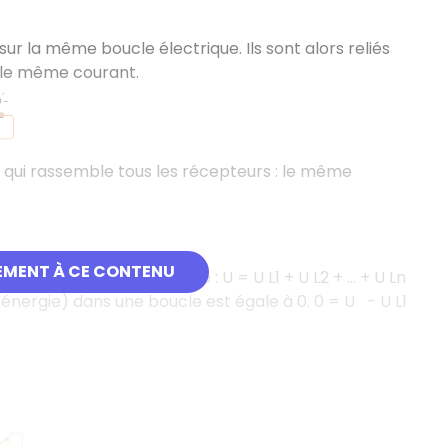
 sur la même boucle électrique. Ils sont alors reliés
 le même courant.
 qui rassemble tous les récepteurs : le même
EMENT À CE CONTENU
la tension de la source : U = U L1 + U L2 + ... + U Ln
'énergie) dans une boucle est égale à 0. 0 = U - U L1