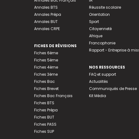
Annales Bac Français
IA
Annales BTS
Réussite scolaire
Annales Prépa
Orientation
Annales BUT
Sport
Annales CRPE
Citoyenneté
Afrique
Francophonie
FICHES DE RÉVISIONS
Rapport - Entreprise à mis
Fiches 6ème
Fiches 5ème
Fiches 4ème
NOS RESSOURCES
Fiches 3ème
FAQ et support
Fiches Bac
Actualités
Fiches Brevet
Communiqués de Presse
Fiches Bac Français
Kit Média
Fiches BTS
Fiches Prépa
Fiches BUT
Fiches PASS
Fiches SUP