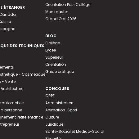
Orientation Post Collège
 L’ÉTRANGER
Mon master
u Canada
Grand Oral 2026
Suisse
 Espagne
BLOG
Collège
EQUE DES TECHNIQUES
Lycée
Supérieur
Orientation
tements
Guide pratique
 Esthétique - Cosmétique
- Vente
 Architecture
CONCOURS
CRPE
 automobile
Administration
 la personne
Animation-Sport
ement Petite enfance
Culture
ntrepreneur
Juridique
Santé-Social et Médico-Social
Sécurité