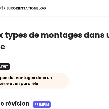
PÉRIEUR
ORIENTATION
BLOG
x types de montages dans un 
le
ATUIT
ypes de montages dans un
 série et en parallèle
de révision
PREMIUM