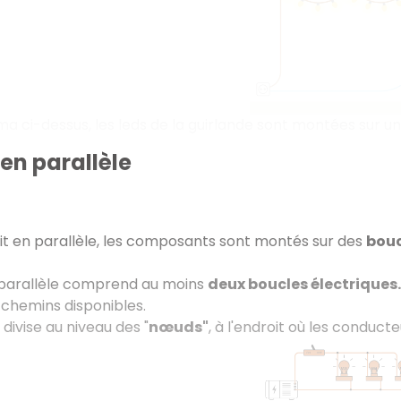
a ci-dessus, les leds de la guirlande sont montées sur 
 en parallèle
it en parallèle, les composants sont montés sur des
bouc
n parallèle comprend au moins
deux boucles électriques
s chemins disponibles.
divise au niveau des "
nœuds"
, à l'endroit où les conduct