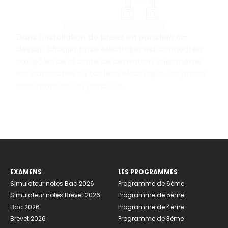
Dans l'installation de prises en parallèle ci-
dessus, chaque prise électrique est connectée
aux pôles de la boîte de dérivation, elle-même
est connectée au tableau électrique. Les prises
sont montées en parallèle.
EXAMENS
LES PROGRAMMES
Simulateur notes Bac 2026
Programme de 6ème
Simulateur notes Brevet 2026
Programme de 5ème
Bac 2026
Programme de 4ème
Brevet 2026
Programme de 3ème