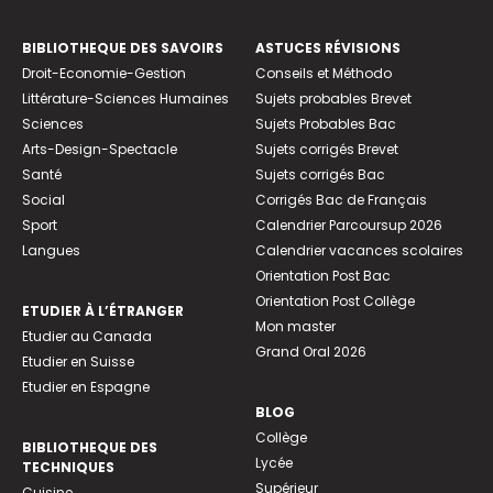
BIBLIOTHEQUE DES SAVOIRS
ASTUCES RÉVISIONS
Droit-Economie-Gestion
Conseils et Méthodo
Littérature-Sciences Humaines
Sujets probables Brevet
Sciences
Sujets Probables Bac
Arts-Design-Spectacle
Sujets corrigés Brevet
Santé
Sujets corrigés Bac
Social
Corrigés Bac de Français
Sport
Calendrier Parcoursup 2026
Langues
Calendrier vacances scolaires
Orientation Post Bac
Orientation Post Collège
ETUDIER À L’ÉTRANGER
Mon master
Etudier au Canada
Grand Oral 2026
Etudier en Suisse
Etudier en Espagne
BLOG
Collège
BIBLIOTHEQUE DES
Lycée
TECHNIQUES
Supérieur
Cuisine