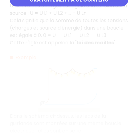
tensions des charges est égale à la tension de la
source : U = U L1 + U L2 + ... + U Ln
Cela signifie que la somme de toutes les tensions
(charges et source d'énergie) dans une boucle
est égale à 0. 0 = U - U L1 - U L2 - U L3
Cette règle est appelée la "
loi des mailles
".
Exemple
Dans le schéma ci-dessus, les leds de la
guirlande sont montées sur une même boucle
électrique
: elles sont en série.