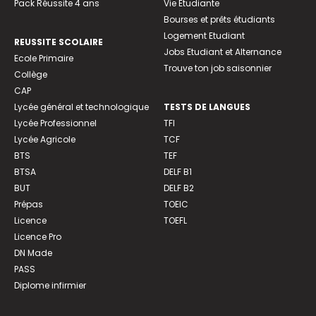
Pack Réussite 4 ans
Vie Etudiante
Bourses et prêts étudiants
Logement Etudiant
REUSSITE SCOLAIRE
Jobs Etudiant et Alternance
Ecole Primaire
Trouve ton job saisonnier
Collège
CAP
Lycée général et technologique
TESTS DE LANGUES
Lycée Professionnel
TFI
Lycée Agricole
TCF
BTS
TEF
BTSA
DELF B1
BUT
DELF B2
Prépas
TOEIC
Licence
TOEFL
Licence Pro
DN Made
PASS
Diplome infirmier