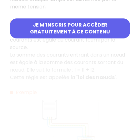
même tension.
Calculer la somme des courants
JE M’INSCRIS POUR ACCÉDER
GRATUITEMENT À CE CONTENU
Dans un circuit en parallèle, la somme des
courants est égale au courant fourni par la
source.
La somme des courants entrant dans un nœud
est égale à la somme des courants sortant du
nœud. Elle suit la formule : I = I1 + I2
Cette règle est appelée la "
loi des nœuds
".
Exemple