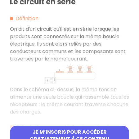
Le circuit en série
Définition
On dit d'un circuit qu'il est en série lorsque les
produits sont connectés sur la même boucle
électrique. Ils sont alors reliés par des
conducteurs communs et les composants sont
traversés par le même courant.
Dans le schéma ci-dessus, la même tension
alimente une seule boucle qui rassemble tous les
récepteurs : le même courant traverse chacune
des charges.
Calculer la somme des tensions des charges
JE M’INSCRIS POUR ACCÉDER
Dans un montage en série, la somme des
GRATUITEMENT À CE CONTENU