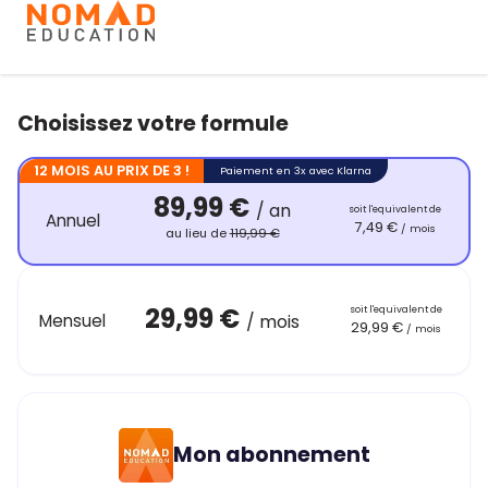
Choisissez votre formule
12 MOIS AU PRIX DE 3 !
Paiement en 3x avec Klarna
89,99 €
/ an
soit l'equivalent de
Annuel
7,49 €
/ mois
au lieu de
119,99 €
29,99 €
soit l'equivalent de
Mensuel
/ mois
29,99 €
/ mois
Mon abonnement